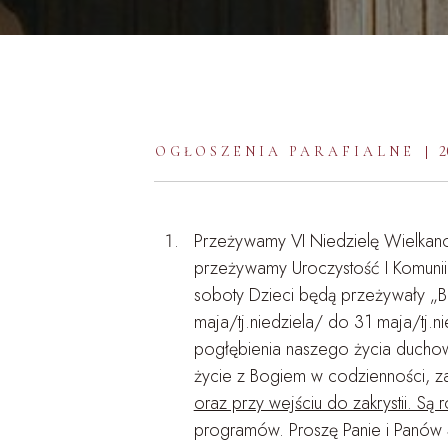
Zapo
Tran
2
OGŁOSZENIA PARAFIALNE
Przeżywamy VI Niedzielę Wielkano
przeżywamy Uroczystość I Komunii 
soboty Dzieci będą przeżywały „B
maja/tj.niedziela/ do 31 maja/tj.
pogłębienia naszego życia duchow
życie z Bogiem w codzienności, z
oraz przy wejściu do zakrystii. Są 
programów. Proszę Panie i Panów