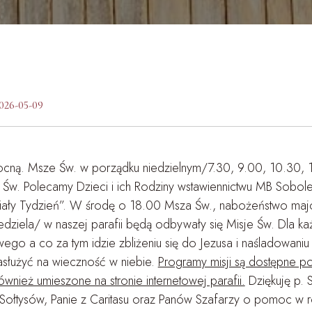
wiedzi Przedślubne
smisja Mszy Św.
026-05-09
cną. Msze Św. w porządku niedzielnym/7.30, 9.00, 10.30, 1
Św. Polecamy Dzieci i ich Rodziny wstawiennictwu MB Sobolew
iały Tydzień”. W środę o 18.00 Msza Św., nabożeństwo majo
niedziela/ w naszej parafii będą odbywały się Misje Św. Dla 
ego a co za tym idzie zbliżeniu się do Jezusa i naśladowan
asłużyć na wieczność w niebie.
Programy misji są dostępne p
również umieszone na stronie internetowej parafii.
Dziękuję p. 
 Sołtysów, Panie z Caritasu oraz Panów Szafarzy o pomoc w