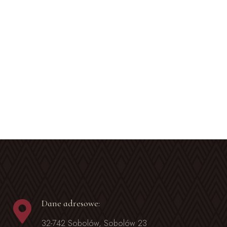
Dane adresowe:
32-742 Sobolów, Sobolów 23