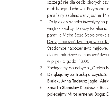
szczególnie dla osób chorych czy s
mobilizacja duchowa. Przypominamy
parafialny zaplanowany jest na 1
Za ty dzień składka inwestycyjna
wnętrza kaplicy. Drodzy Parafiani
parafii a Matka Boża Sobolowska z
Dzisiaj nabożeństwo majowe o 1
Stradomce nabożeństwo majowe, p
dzieci i młodzież na nabożeństwa 
w piątek o godz. 18.00.
Zachęcamy do nabycia „Gościa Nie
Dziękujemy za troskę o czystość
Bielak, Anna Tadeusz Jagła, Alek
Zmarł +Stanisław Klejdysz z Buc
polecajmy Miłosiernemu Bogu: 