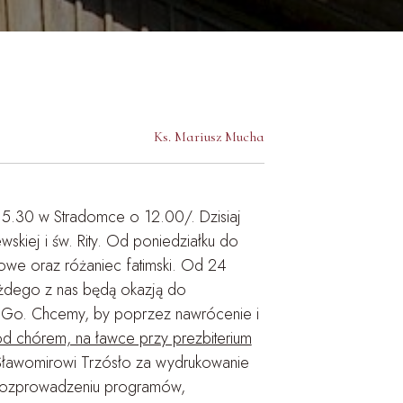
Ks. Mariusz Mucha
5.30 w Stradomce o 12.00/. Dzisiaj
skiej i św. Rity. Od poniedziałku do
we oraz różaniec fatimski. Od 24
każdego z nas będą okazją do
iu Go. Chcemy, by poprzez nawrócenie i
od chórem, na ławce przy prezbiterium
Sławomirowi Trzósło za wydrukowanie
 rozprowadzeniu programów,