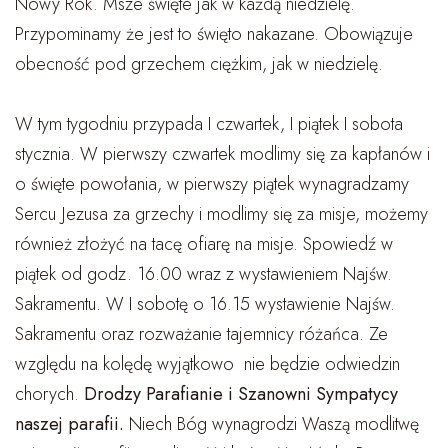
Nowy Rok. Msze święte jak w każdą niedzielę.
Przypominamy że jest to święto nakazane. Obowiązuje
obecność pod grzechem ciężkim, jak w niedzielę.
W tym tygodniu przypada I czwartek, I piątek I sobota
stycznia. W pierwszy czwartek modlimy się za kapłanów i
o święte powołania, w pierwszy piątek wynagradzamy
Sercu Jezusa za grzechy i modlimy się za misje, możemy
również złożyć na tacę ofiarę na misje. Spowiedź w
piątek od godz. 16.00 wraz z wystawieniem Najśw.
Sakramentu. W I sobotę o 16.15 wystawienie Najśw.
Sakramentu oraz rozważanie tajemnicy różańca. Ze
względu na kolędę wyjątkowo nie będzie odwiedzin
chorych.
Drodzy Parafianie i Szanowni Sympatycy
naszej parafii.
Niech Bóg wynagrodzi Waszą modlitwę