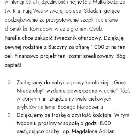
w intencji parafii, życzliwość i hojność a Matka Boża ze
św. Ritą mają Was w swojej opiece. Składam gorące
podziękowanie za przygotowanie szopki i ubieranie
choinek ks. Konradowi wraz z gronem Osób.
Parafia chce zakupić świecznik ołtarzowy. Dziękuję
pewnej rodzinie z Buczyny za ofiarę 1 000 zł na ten
cel. Finansowo projekt ten został zrealizowany. Bóg
zapłać!
Zachęcamy do nabycia prasy katolickiej
: „
Gość
Niedzielny” wydanie powiększone
w cenie” 15zł,
w którym m.in. znajdziemy wiele ciekawych
artykułów na temat Bożego Narodzenia.
Dziękujemy za troskę o czystość kościoła.
W tym
tygodniu prosimy w sobotę o godz. 8.00
następujące osoby: pp. Magdalena Adrian