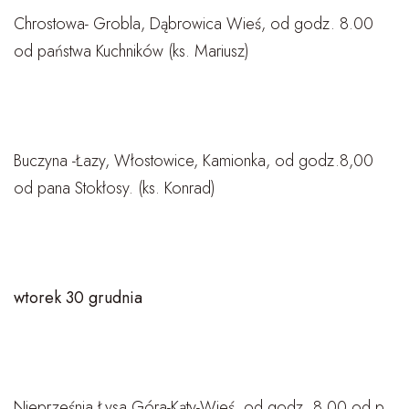
Chrostowa- Grobla, Dąbrowica Wieś, od godz. 8.00
od państwa Kuchników (ks. Mariusz)
Buczyna -Łazy, Włostowice, Kamionka, od godz.8,00
od pana Stokłosy. (ks. Konrad)
wtorek 30 grudnia
Nieprześnia Łysa Góra-Kąty-Wieś, od godz. 8.00 od p.