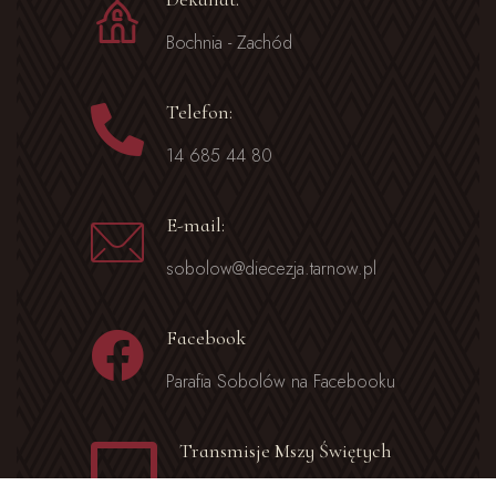
Bochnia - Zachód
Telefon:
14 685 44 80
E-mail:
sobolow@diecezja.tarnow.pl
Facebook
Parafia Sobolów na Facebooku
Transmisje Mszy Świętych
sobolow.aztv.pl