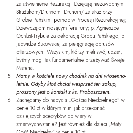
za uświetnienie Rezurekcji. Dziękuję niezawodnym
Strażakom/Druhnom i Druhom/ za straż przy
Grobie Pańskim i pomoc w Procesji Rezurekcyjnej;
Dziewczętom niosącym feretrony; p. Agnieszce
Ochlust-Trybule za dekorację Grobu Pańskiego; p.
Jadwidze Bukowskiej za pielęgnację obrusów
ołtarzowych i Wszystkim, którzy mieli swój udział,
byśmy mogli tak fundamentalnie przeżywać Święte
Misteria.
Mamy w kościele nowy chodnik na dni wiosenno-
letnie. Gdyby ktoś chciał wesprzeć ten zakup,
proszony jest o kontakt z ks. Proboszczem.
Zachęcamy do nabycia „Gościa Niedzielnego” w
cenie 10 zł w którym m.in. jak przekonać
dzisiejszych sceptyków do wiary w
zmartwychwstanie? Jest również dla dzieci „Mały
Gość Niedzielny” w cenie 10 zł.