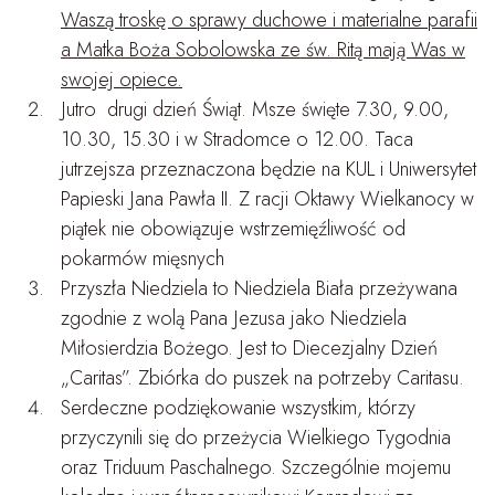
Waszą troskę o sprawy duchowe i materialne parafii
a Matka Boża Sobolowska ze św. Ritą mają Was w
swojej opiece.
Jutro drugi dzień Świąt. Msze święte 7.30, 9.00,
10.30, 15.30 i w Stradomce o 12.00. Taca
jutrzejsza przeznaczona będzie na KUL i Uniwersytet
Papieski Jana Pawła II. Z racji Oktawy Wielkanocy w
piątek nie obowiązuje wstrzemięźliwość od
pokarmów mięsnych
Przyszła Niedziela to Niedziela Biała przeżywana
zgodnie z wolą Pana Jezusa jako Niedziela
Miłosierdzia Bożego. Jest to Diecezjalny Dzień
„Caritas”. Zbiórka do puszek na potrzeby Caritasu.
Serdeczne podziękowanie wszystkim, którzy
przyczynili się do przeżycia Wielkiego Tygodnia
oraz Triduum Paschalnego. Szczególnie mojemu