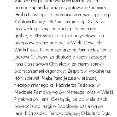
koledze i współpracownikowi Konradowi za
pomoc kapłańską oraz przygotowanie Ciemnicy i
Grobu Pańskiego. Ceremoniarzom/szczególnie p.
Rafałowi Klubie/ i Służbie Liturgicznej Ołtarza za
oprawę liturgiczną i adorację przy ciemnicy i
grobie; p. Stanisławie Turek za przygotowanie i
przeprowadzenie adoracji w Wielki Czwartek i
Wielki Piątek; Panom Szafarzom; Panu kościelnemu
Jackowi Chudemu za dbałość o każdy szczegół;
Panu Stanisławowi Chmielkowi za piękny śpiew i
akompaniament organowy; Zespołowi wokalnemu,
który śpiewał Mękę Pana Jezusa w aranżacji
niezapomnianego ks. Kazimierza Pasionka: w
Niedziele Palmową wg św. Mateusza, oraz w Wielki
Piątek wg św. Jana. Cieszę się, że po wielu latach
powróciła do liturgii w Sobolowie pasja wg św.
Jana. Bóg zapłać. Bardzo dziękuję Orkiestrze Dętej