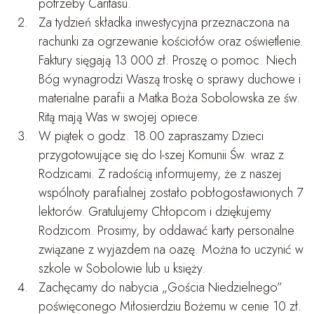
potrzeby Caritasu.
Za tydzień składka inwestycyjna przeznaczona na
rachunki za ogrzewanie kościołów oraz oświetlenie.
Faktury sięgają 13 000 zł. Proszę o pomoc. Niech
Bóg wynagrodzi Waszą troskę o sprawy duchowe i
materialne parafii a Matka Boża Sobolowska ze św.
Ritą mają Was w swojej opiece.
W piątek o godz. 18.00 zapraszamy Dzieci
przygotowujące się do I-szej Komunii Św. wraz z
Rodzicami. Z radością informujemy, że z naszej
wspólnoty parafialnej zostało pobłogosławionych 7
lektorów. Gratulujemy Chłopcom i dziękujemy
Rodzicom. Prosimy, by oddawać karty personalne
związane z wyjazdem na oazę. Można to uczynić w
szkole w Sobolowie lub u księży.
Zachęcamy do nabycia „Gościa Niedzielnego”
poświęconego Miłosierdziu Bożemu w cenie 10 zł.