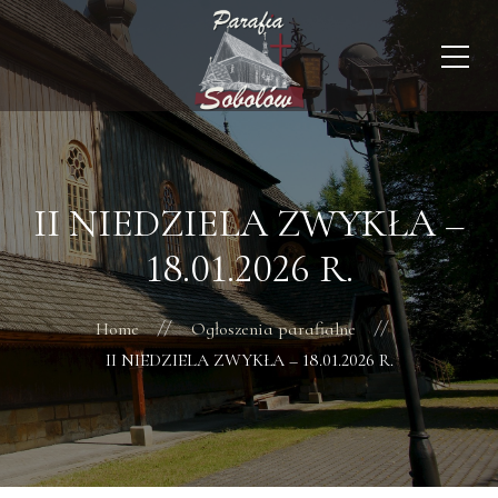
II NIEDZIELA ZWYKŁA –
18.01.2026 R.
Home
Ogłoszenia parafialne
II NIEDZIELA ZWYKŁA – 18.01.2026 R.