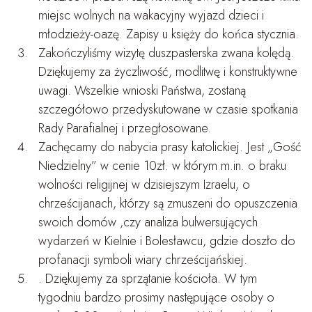
miejsc wolnych na wakacyjny wyjazd dzieci i
młodzieży-oazę. Zapisy u księży do końca stycznia.
Zakończyliśmy wizytę duszpasterska zwana kolędą.
Dziękujemy za życzliwość, modlitwę i konstruktywne
uwagi. Wszelkie wnioski Państwa, zostaną
szczegółowo przedyskutowane w czasie spotkania
Rady Parafialnej i przegłosowane.
Zachęcamy do nabycia prasy katolickiej. Jest „Gość
Niedzielny” w cenie 10zł. w którym m.in. o braku
wolności religijnej w dzisiejszym Izraelu, o
chrześcijanach, którzy są zmuszeni do opuszczenia
swoich domów ,czy analiza bulwersujących
wydarzeń w Kielnie i Bolesławcu, gdzie doszło do
profanacji symboli wiary chrześcijańskiej.
. Dziękujemy za sprzątanie kościoła. W tym
tygodniu bardzo prosimy następujące osoby o