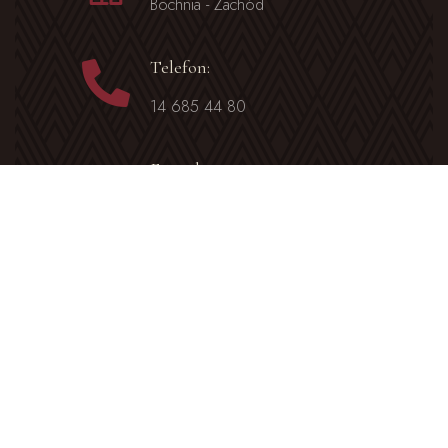
Bochnia - Zachód
Telefon:
14 685 44 80
E-mail:
sobolow@diecezja.tarnow.pl
Facebook
Parafia Sobolów na Facebooku
Transmisje Mszy Świętych
sobolow.aztv.pl