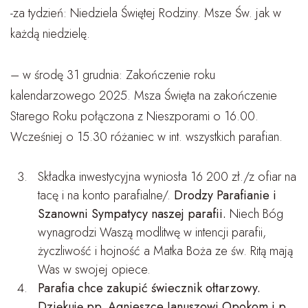
-za tydzień: Niedziela Świętej Rodziny. Msze Św. jak w
każdą niedzielę.
– w środę 31 grudnia: Zakończenie roku
kalendarzowego 2025. Msza Święta na zakończenie
Starego Roku połączona z Nieszporami o 16.00.
Wcześniej o 15.30 różaniec w int. wszystkich parafian.
Składka inwestycyjna wyniosła 16 200 zł./z ofiar na
tacę i na konto parafialne/.
Drodzy Parafianie i
Szanowni Sympatycy naszej parafii.
Niech Bóg
wynagrodzi Waszą modlitwę w intencji parafii,
życzliwość i hojność a Matka Boża ze św. Ritą mają
Was w swojej opiece.
Parafia chce zakupić świecznik ołtarzowy.
Dziękuję pp. Agnieszce Januszowi Opokom i p.