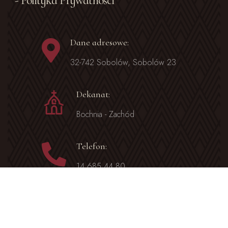
- Polityka Prywatności
Dane adresowe:
32-742 Sobolów, Sobolów 23
Dekanat:
Bochnia - Zachód
Telefon:
14 685 44 80
E-mail:
sobolow@diecezja.tarnow.pl