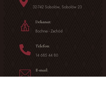
32-742 Sobolów, Sobolów 23
Dekanat:
Bochnia - Zachód
Telefon:
14 685 44 80
E-mail:
sobolow@diecezja.tarnow.pl
Facebook
Parafia Sobolów na Facebooku