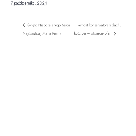
7 października, 2024
Święto Niepokalanego Serca
Remont konserwatorski dachu
Najświętszej Maryi Panny
kościoła – otwarcie ofert